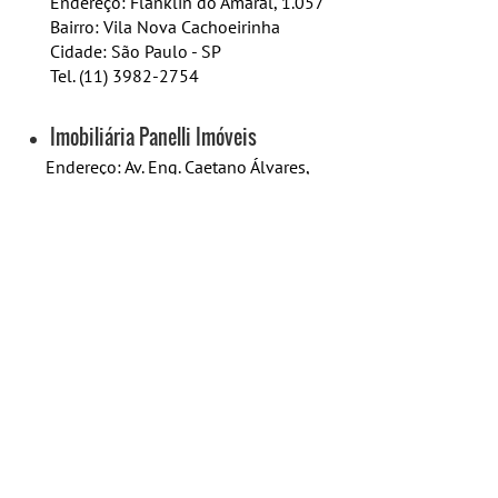
Endereço: Flanklin do Amaral, 1.057
Bairro: Vila Nova Cachoeirinha
​Cidade: São Paulo - SP
Tel. (11) 3982-2754
Imobiliária Panelli Imóveis
Endereço: Av. Eng. Caetano Álvares,
2.099
Bairro: Casa Verde
​Cidade: São Paulo - SP
Tel. (11) 3858-2644
Imobiliárias Zona Norte - São Paulo
Para ter acesso a mais opções de imobiliárias
com atuação na Zona Norte de São Paulo,
acesse o link acima.
IMOBILIÁRIAS SÃO PAULO SP